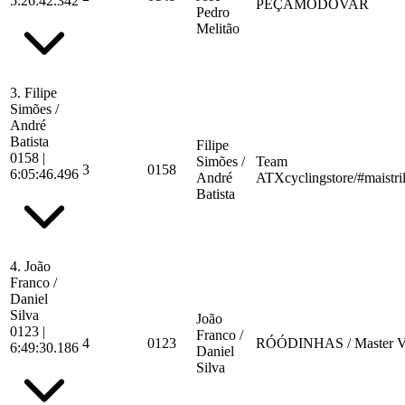
5:26:42.342
PEÇAMODOVAR
Pedro
Melitão
3.
Filipe
Simões /
André
Batista
Filipe
0158
|
Simões /
Team
3
0158
6:05:46.496
André
ATXcyclingstore/#maistr
Batista
4.
João
Franco /
Daniel
Silva
João
0123
|
Franco /
4
0123
RÓÓDINHAS / Master V
6:49:30.186
Daniel
Silva