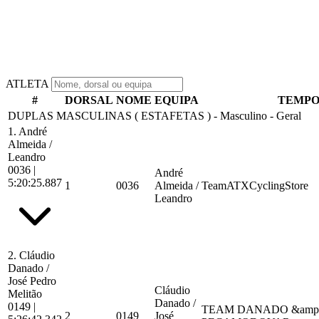
ATLETA
#
DORSAL
NOME
EQUIPA
TEMP
DUPLAS MASCULINAS ( ESTAFETAS ) - Masculino - Geral
1.
André
Almeida /
Leandro
0036
|
André
5:20:25.887
1
0036
Almeida /
TeamATXCyclingStore
Leandro
2.
Cláudio
Danado /
José Pedro
Cláudio
Melitão
Danado /
0149
|
TEAM DANADO &amp
2
0149
José