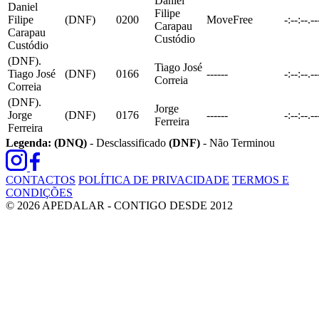
Daniel
Daniel
Filipe
Filipe
(DNF)
0200
MoveFree
-:--:--.--
Carapau
Carapau
Custódio
Custódio
(DNF).
Tiago José
Tiago José
(DNF)
0166
------
-:--:--.--
Correia
Correia
(DNF).
Jorge
Jorge
(DNF)
0176
------
-:--:--.--
Ferreira
Ferreira
Legenda:
(DNQ)
- Desclassificado
(DNF)
- Não Terminou
CONTACTOS
POLÍTICA DE PRIVACIDADE
TERMOS E
CONDIÇÕES
© 2026 APEDALAR - CONTIGO DESDE 2012