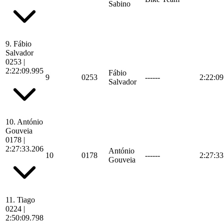
Sabino
9.
Fábio
Salvador
0253
|
2:22:09.995
Fábio
9
0253
------
2:22:09
Salvador
10.
António
Gouveia
0178
|
2:27:33.206
António
10
0178
------
2:27:33
Gouveia
11.
Tiago
0224
|
2:50:09.798