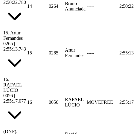
2:50:22.780
Bruno
14
0264
-----
2:50:22
Anunciada
15.
Artur
Fernandes
0265
|
2:55:13.743
Artur
15
0265
-----
2:55:13
Fernandes
16.
RAFAEL
LÚCIO
0056
|
RAFAEL
2:55:17.077
16
0056
MOVEFREE
2:55:17
LÚCIO
(DNF).