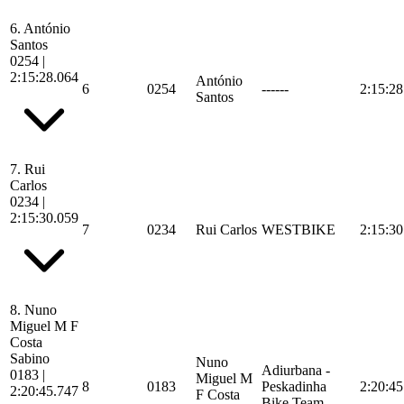
6.
António
Santos
0254
|
2:15:28.064
António
6
0254
------
2:15:28
Santos
7.
Rui
Carlos
0234
|
2:15:30.059
7
0234
Rui Carlos
WESTBIKE
2:15:30
8.
Nuno
Miguel M F
Costa
Sabino
Nuno
Adiurbana -
0183
|
Miguel M
8
0183
Peskadinha
2:20:45
2:20:45.747
F Costa
Bike Team