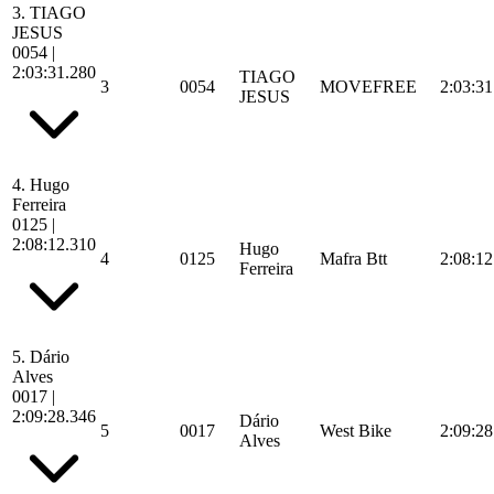
3.
TIAGO
JESUS
0054
|
2:03:31.280
TIAGO
3
0054
MOVEFREE
2:03:31
JESUS
4.
Hugo
Ferreira
0125
|
2:08:12.310
Hugo
4
0125
Mafra Btt
2:08:12
Ferreira
5.
Dário
Alves
0017
|
2:09:28.346
Dário
5
0017
West Bike
2:09:28
Alves