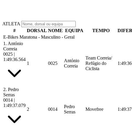
ATLETA
#
DORSAL
NOME
EQUIPA
TEMPO
DIFE
E-Bikes Maratona - Masculino - Geral
1.
António
Correia
0025
|
Team Correia/
1:49:36.564
António
1
0025
Refúgio do
1:49:36
Correia
Ciclista
2.
Pedro
Serras
0014
|
1:49:37.079
Pedro
2
0014
Movefree
1:49:37
Serras