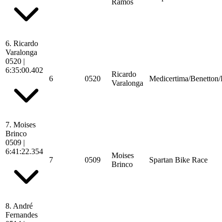
Ramos
6.
Ricardo
Varalonga
0520
|
6:35:00.402
Ricardo
6
0520
Medicertima/Benetton
Varalonga
7.
Moises
Brinco
0509
|
6:41:22.354
Moises
7
0509
Spartan Bike Race
Brinco
8.
André
Fernandes