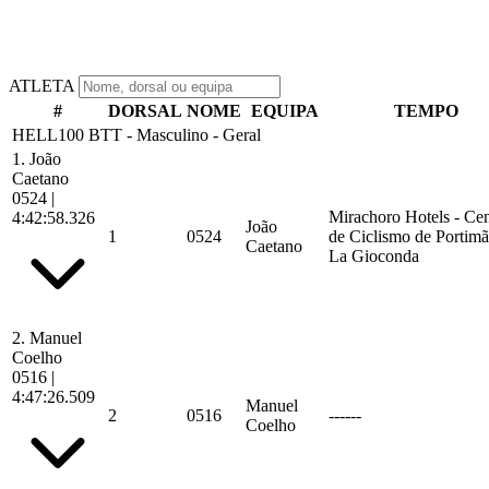
ATLETA
#
DORSAL
NOME
EQUIPA
TEMPO
HELL100 BTT - Masculino - Geral
1.
João
Caetano
0524
|
Mirachoro Hotels - Cen
4:42:58.326
João
1
0524
de Ciclismo de Portimã
Caetano
La Gioconda
2.
Manuel
Coelho
0516
|
4:47:26.509
Manuel
2
0516
------
Coelho