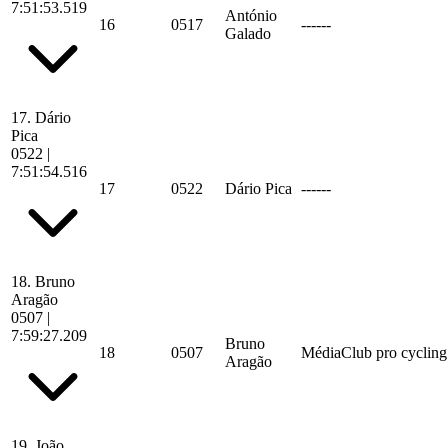
7:51:53.519
António
16
0517
------
Galado
17.
Dário
Pica
0522
|
7:51:54.516
17
0522
Dário Pica
------
18.
Bruno
Aragão
0507
|
7:59:27.209
Bruno
18
0507
MédiaClub pro cycling
Aragão
19.
João