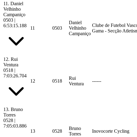
11.
Daniel
Velhinho
Campaniço
0503
|
Daniel
Clube de Futebol Vasc
6:53:15.188
11
0503
Velhinho
Gama - Secção Atletis
Campaniço
12.
Rui
Ventura
0518
|
7:03:26.704
Rui
12
0518
------
Ventura
13.
Bruno
Torres
0528
|
7:05:03.886
Bruno
13
0528
Inovocorte Cycling
Torres