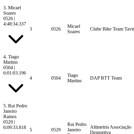
3.
Micael
Soares
0526
|
4:48:34.337
Micael
3
0526
Clube Bike Team Tavi
Soares
4.
Tiago
Martins
0504
|
6:01:03.196
Tiago
4
0504
DAP BTT Team
Martins
5.
Rui Pedro
Janeiro
Ramos
0529
|
Rui Pedro
Altimetria Associação
6:09:33.818
5
0529
Janeiro
Desportiva