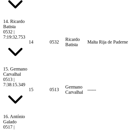
14.
Ricardo
Batista
0532
|
7:19:32.753
Ricardo
14
0532
Malta Rija de Paderne
Batista
15.
Germano
Carvalhal
0513
|
7:38:15.349
Germano
15
0513
------
Carvalhal
16.
António
Galado
0517
|