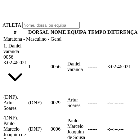
ATLETA
#
DORSAL
NOME
EQUIPA
TEMPO
DIFERENÇA
Maratona - Masculino - Geral
1.
Daniel
varanda
0056
|
3:02:46.021
Daniel
1
0056
------
3:02:46.021
varanda
(DNF).
Artur
Artur
(DNF)
0029
------
-:--:--.---
Soares
Soares
(DNF).
Paulo
Paulo
Marcelo
Marcelo
(DNF)
0006
------
-:--:--.---
Joaquim
Joaquim de
de Sousa