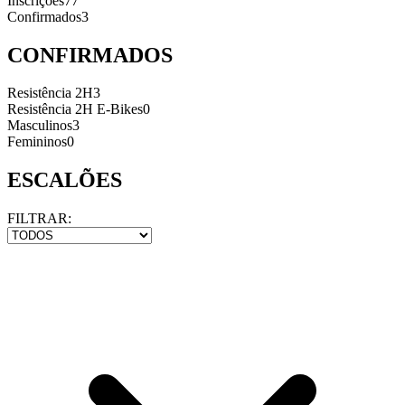
Inscrições
77
Confirmados
3
CONFIRMADOS
Resistência 2H
3
Resistência 2H E-Bikes
0
Masculinos
3
Femininos
0
ESCALÕES
FILTRAR: