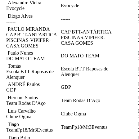
Alexandre Vieira
Evocycle
Evocycle
Diogo Alves
------
------
PAULO MIRANDA
CAP BTT-ANTÁRTICA
CAP BTT-ANTÁRTICA
PISCINAS-VIPIFER-
PISCINAS-VIPIFER-
CASA GOMES
CASA GOMES
Paulo Nunes
DO MATO TEAM
DO MATO TEAM
Tomás
Escola BTT Raposas de
Escola BTT Raposas de
Alenquer
Alenquer
ANDRÉ Paulos
GDP
GDP
Hernani Santos
Team Rodas D’Aço
Team Rodas D’Aço
Luis Carvalho
Clube Ogma
Clube Ogma
Tiago
TeamFp18/Mr3Eventus
TeamFp18/Mr3Eventus
Tiago Brito